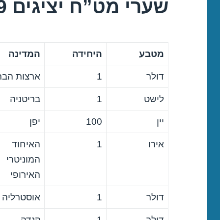
שערי מט”ח יציגים 17/04/2019
מטבע
היחידה
המדינה
דולר
1
ארצות הבר
לישט
1
בריטניה
יין
100
יפן
אירו
1
האיחוד
המוניטרי
האירופי
דולר
1
אוסטרליה
דולר
1
קנדה