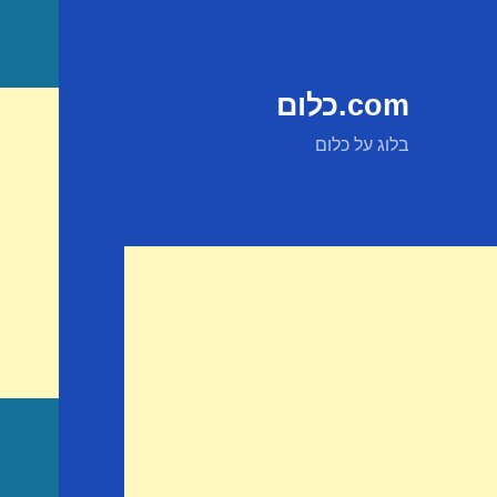
com.כלום
בלוג על כלום