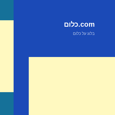
com.כלום
בלוג על כלום