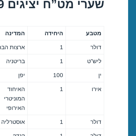
שערי מט”ח יציגים 16/09/2019
מטבע
היחידה
המדינה
דולר
1
ארצות הבר
ליש”ט
1
בריטניה
ין
100
יפן
אירו
1
האיחוד
המוניטרי
האירופי
דולר
1
אוסטרליה
דולר
1
קנדה