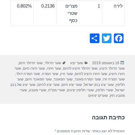
לירה
1
מצרים
0.2136
0.802%
שטרי
כסף
S
T
F
h
wi
a
ar
tt
c
פורסם
קטגוריות
תגיות
16 באוגוסט 2019
שער יציג
שער הדולר
,
שער הדולר היום
,
e
er
e
בתאריך
שער הדולר היציג
,
שער הדולר היציג להיום
,
שער היורו
,
שער היורו היום
,
שער
b
היורו היציג
,
שער היורו היציג להיום
,
שער היין
,
שער המרה
,
שער המרה דולר
,
שער המרה יורו
,
שער המרה פאונד
,
שער הפאונד
,
שער הפאונד היום
,
שער
o
חליפין
,
שער יציג בנק ישראל
,
שער יציג היום
,
שער יציג להיום
,
שער יציג של בנק
ישראל
,
שערי חליפין
,
שערי חליפין יציגים
,
שערי מט"ח
,
שערי מטבע
,
שערי
o
מטבע חוץ
,
שערים יציגים
k
כתיבת תגובה
האימייל לא יוצג באתר.
שדות החובה מסומנים
*