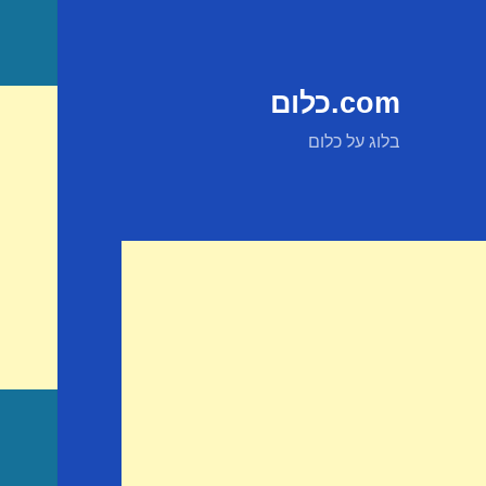
com.כלום
בלוג על כלום