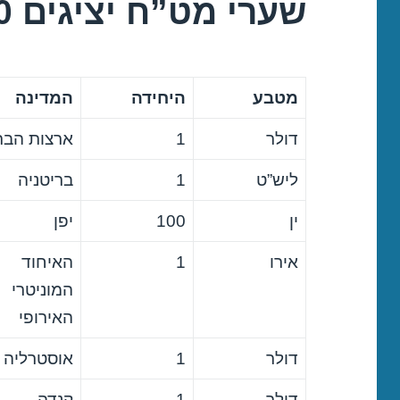
שערי מט”ח יציגים 16/06/2020
מטבע
היחידה
המדינה
דולר
1
ארצות הבר
ליש”ט
1
בריטניה
ין
100
יפן
אירו
1
האיחוד
המוניטרי
האירופי
דולר
1
אוסטרליה
דולר
1
קנדה