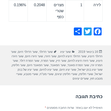
לירה
1
מצרים
0.2048
0.196%
שטרי
כסף
S
T
F
h
wi
a
ar
tt
c
פורסם
קטגוריות
תגיות
16 בינואר 2019
שער יציג
שער הדולר
,
שער הדולר היום
,
שער
e
er
e
בתאריך
הדולר היציג
,
שער הדולר היציג להיום
,
שער היורו
,
שער היורו היום
,
שער היורו
b
היציג
,
שער היורו היציג להיום
,
שער היין
,
שער המרה
,
שער המרה דולר
,
שער
המרה יורו
,
שער המרה פאונד
,
שער הפאונד
,
שער הפאונד היום
,
שער חליפין
,
o
שער יציג בנק ישראל
,
שער יציג היום
,
שער יציג להיום
,
שער יציג של בנק
ישראל
,
שערי חליפין
,
שערי חליפין יציגים
,
שערי מט"ח
,
שערי מטבע
,
שערי
o
מטבע חוץ
,
שערים יציגים
k
כתיבת תגובה
האימייל לא יוצג באתר.
שדות החובה מסומנים
*