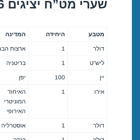
שערי מט”ח יציגים 15/03/2016
מטבע
היחידה
המדינה
דולר
1
ארצות הבר
ליש”ט
1
בריטניה
יין
100
יפן
אירו
1
האיחוד
המוניטרי
האירופי
דולר
1
אוסטרליה
דולר
1
קנדה