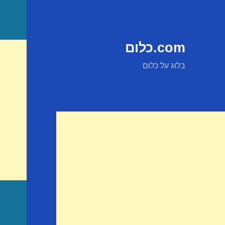
com.כלום
בלוג על כלום