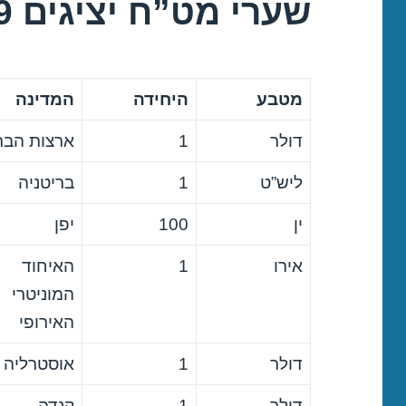
שערי מט”ח יציגים 15/10/2019
מטבע
היחידה
המדינה
דולר
1
ארצות הבר
ליש”ט
1
בריטניה
ין
100
יפן
אירו
1
האיחוד
המוניטרי
האירופי
דולר
1
אוסטרליה
דולר
1
קנדה