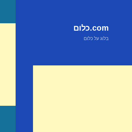
com.כלום
בלוג על כלום