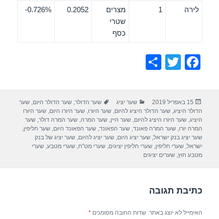
לירה
1
מצרים
0.2052
0.726%-
שטרי
כסף
S
T
F
h
wi
a
ar
tt
c
פורסם
קטגוריות
תגיות
15 באפריל 2019
שער יציג
שער הדולר
,
שער הדולר היום
,
שער
e
er
e
בתאריך
הדולר היציג
,
שער הדולר היציג להיום
,
שער היורו
,
שער היורו היום
,
שער היורו
b
היציג
,
שער היורו היציג להיום
,
שער היין
,
שער המרה
,
שער המרה דולר
,
שער
המרה יורו
,
שער המרה פאונד
,
שער הפאונד
,
שער הפאונד היום
,
שער חליפין
,
o
שער יציג בנק ישראל
,
שער יציג היום
,
שער יציג להיום
,
שער יציג של בנק
ישראל
,
שערי חליפין
,
שערי חליפין יציגים
,
שערי מט"ח
,
שערי מטבע
,
שערי
o
מטבע חוץ
,
שערים יציגים
k
כתיבת תגובה
האימייל לא יוצג באתר.
שדות החובה מסומנים
*