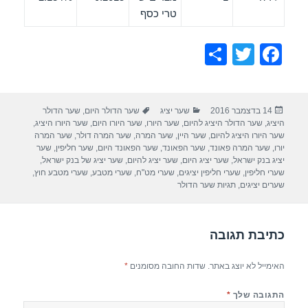
טרי כסף
S
T
F
h
wi
a
ar
tt
c
פורסם
קטגוריות
תגיות
14 בדצמבר 2016
שער יציג
שער הדולר היום
,
שער הדולר
e
er
e
בתאריך
היציג
,
שער הדולר היציג להיום
,
שער היורו
,
שער היורו היום
,
שער היורו היציג
,
b
שער היורו היציג להיום
,
שער היין
,
שער המרה
,
שער המרה דולר
,
שער המרה
יורו
,
שער המרה פאונד
,
שער הפאונד
,
שער הפאונד היום
,
שער חליפין
,
שער
o
יציג בנק ישראל
,
שער יציג היום
,
שער יציג להיום
,
שער יציג של בנק ישראל
,
שערי חליפין
,
שערי חליפין יציגים
,
שערי מט"ח
,
שערי מטבע
,
שערי מטבע חוץ
,
o
שערים יציגים
,
תגיות שער הדולר
k
כתיבת תגובה
האימייל לא יוצג באתר.
שדות החובה מסומנים
*
התגובה שלך
*