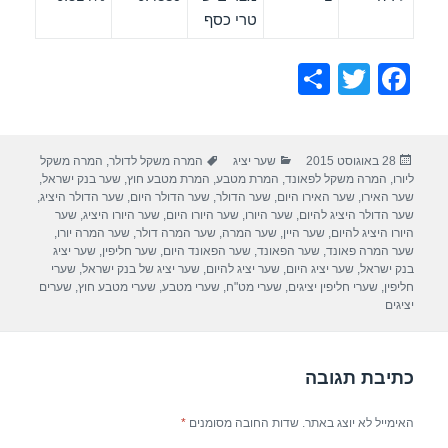
טרי כסף
S
T
F
h
wi
a
ar
tt
c
פורסם
קטגוריות
תגיות
28 באוגוסט 2015
שער יציג
המרה משקל לדולר
,
המרה משקל
e
er
e
בתאריך
ליורו
,
המרה משקל לפאונד
,
המרת מטבע
,
המרת מטבע חוץ
,
שער בנק ישראל
,
b
שער האירו
,
שער האירו היום
,
שער הדולר
,
שער הדולר היום
,
שער הדולר היציג
,
שער הדולר היציג להיום
,
שער היורו
,
שער היורו היום
,
שער היורו היציג
,
שער
o
היורו היציג להיום
,
שער היין
,
שער המרה
,
שער המרה דולר
,
שער המרה יורו
,
שער המרה פאונד
,
שער הפאונד
,
שער הפאונד היום
,
שער חליפין
,
שער יציג
o
בנק ישראל
,
שער יציג היום
,
שער יציג להיום
,
שער יציג של בנק ישראל
,
שערי
חליפין
,
שערי חליפין יציגים
,
שערי מט"ח
,
שערי מטבע
,
שערי מטבע חוץ
,
שערים
k
יציגים
כתיבת תגובה
האימייל לא יוצג באתר.
שדות החובה מסומנים
*