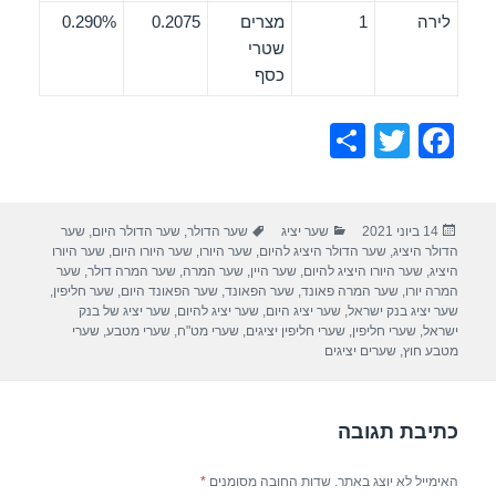
לירה
1
מצרים
0.2075
0.290%
שטרי
כסף
S
T
F
h
wi
a
ar
tt
c
פורסם
קטגוריות
תגיות
14 ביוני 2021
שער יציג
שער הדולר
,
שער הדולר היום
,
שער
e
er
e
בתאריך
הדולר היציג
,
שער הדולר היציג להיום
,
שער היורו
,
שער היורו היום
,
שער היורו
b
היציג
,
שער היורו היציג להיום
,
שער היין
,
שער המרה
,
שער המרה דולר
,
שער
המרה יורו
,
שער המרה פאונד
,
שער הפאונד
,
שער הפאונד היום
,
שער חליפין
,
o
שער יציג בנק ישראל
,
שער יציג היום
,
שער יציג להיום
,
שער יציג של בנק
ישראל
,
שערי חליפין
,
שערי חליפין יציגים
,
שערי מט"ח
,
שערי מטבע
,
שערי
o
מטבע חוץ
,
שערים יציגים
k
כתיבת תגובה
האימייל לא יוצג באתר.
שדות החובה מסומנים
*