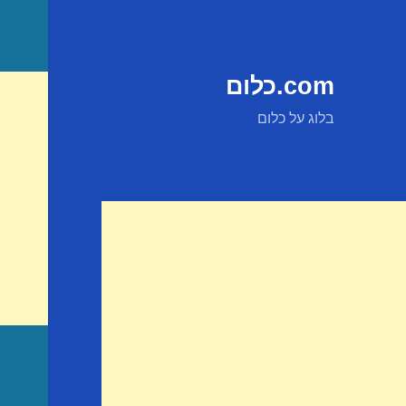
com.כלום
בלוג על כלום