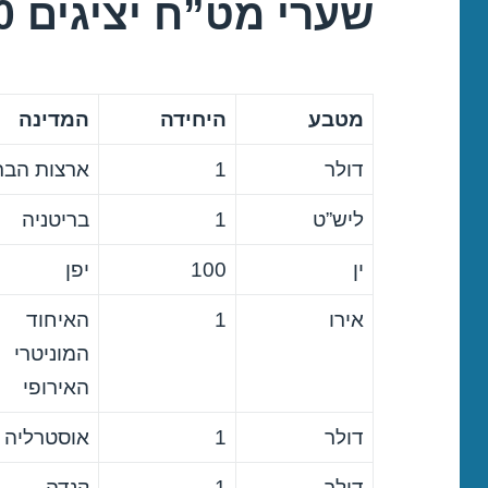
שערי מט”ח יציגים 14/05/2020
מטבע
היחידה
המדינה
דולר
1
ארצות הבר
ליש”ט
1
בריטניה
ין
100
יפן
אירו
1
האיחוד
המוניטרי
האירופי
דולר
1
אוסטרליה
דולר
1
קנדה