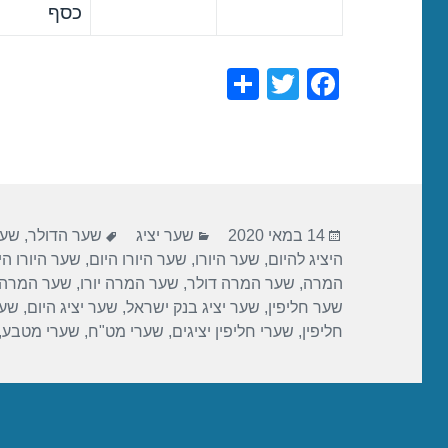
כסף
S
T
F
h
wi
a
ar
tt
c
e
er
e
b
פורסם
קטגוריות
תגיות
o
14 במאי 2020
שער יציג
שער הדולר
,
שער
בתאריך
היציג להיום
,
שער היורו
,
שער היורו היום
,
שער היורו הי
o
המרה
,
שער המרה דולר
,
שער המרה יורו
,
שער המרה 
k
שער חליפין
,
שער יציג בנק ישראל
,
שער יציג היום
,
שער
חליפין
,
שערי חליפין יציגים
,
שערי מט"ח
,
שערי מטבע
,