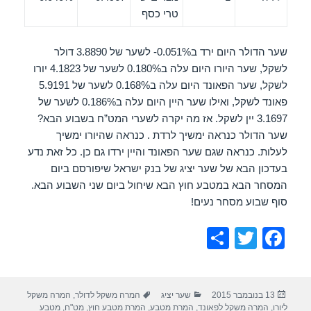
טרי כסף
שער הדולר היום ירד ב0.051%- לשער של 3.8890 דולר
לשקל, שער היורו היום עלה ב0.180% לשער של 4.1823 יורו
לשקל, שער הפאונד היום עלה ב0.168% לשער של 5.9191
פאונד לשקל, ואילו שער היין היום עלה ב0.186% לשער של
3.1697 יין לשקל. אז מה יקרה לשערי המט”ח בשבוע הבא?
שער הדולר כנראה ימשיך לרדת . כנראה שהיורו ימשיך
לעלות. כנראה שגם שער הפאונד והיין ירדו גם כן. כל זאת נדע
בעדכון הבא של שער יציג של בנק ישראל שיפורסם ביום
המסחר הבא במטבע חוץ הבא שיחול ביום שני השבוע הבא.
סוף שבוע מסחר נעים!
S
T
F
h
wi
a
ar
tt
c
פורסם
קטגוריות
תגיות
13 בנובמבר 2015
שער יציג
המרה משקל לדולר
,
המרה משקל
e
er
e
בתאריך
ליורו
,
המרה משקל לפאונד
,
המרת מטבע
,
המרת מטבע חוץ
,
מט"ח
,
מטבע