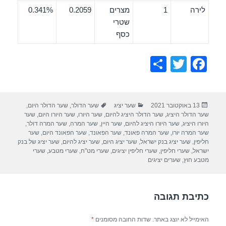
לירה
1
מצרים
0.2059
0.341%
שטרי
כסף
S
T
F
h
wi
a
ar
tt
c
פורסם
קטגוריות
תגיות
13 באוקטובר 2021
שער יציג
שער הדולר
,
שער הדולר היום
,
e
er
e
בתאריך
שער הדולר היציג
,
שער הדולר היציג להיום
,
שער היורו
,
שער היורו היום
,
שער
b
היורו היציג
,
שער היורו היציג להיום
,
שער היין
,
שער המרה
,
שער המרה דולר
,
שער המרה יורו
,
שער המרה פאונד
,
שער הפאונד
,
שער הפאונד היום
,
שער
o
חליפין
,
שער יציג בנק ישראל
,
שער יציג היום
,
שער יציג להיום
,
שער יציג של בנק
ישראל
,
שערי חליפין
,
שערי חליפין יציגים
,
שערי מט"ח
,
שערי מטבע
,
שערי
o
מטבע חוץ
,
שערים יציגים
k
כתיבת תגובה
האימייל לא יוצג באתר.
שדות החובה מסומנים
*