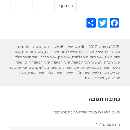
טרי כסף
S
T
F
h
wi
a
ar
tt
c
פורסם
קטגוריות
תגיות
12 בדצמבר 2017
שער יציג
שער הדולר
,
שער הדולר היום
,
e
er
e
בתאריך
שער הדולר היציג
,
שער הדולר היציג להיום
,
שער היורו
,
שער היורו היום
,
שער
b
היורו היציג
,
שער היורו היציג להיום
,
שער היין
,
שער המרה
,
שער המרה דולר
,
שער המרה יורו
,
שער המרה פאונד
,
שער הפאונד
,
שער הפאונד היום
,
שער
o
חליפין
,
שער יציג בנק ישראל
,
שער יציג היום
,
שער יציג להיום
,
שער יציג של בנק
ישראל
,
שערי חליפין
,
שערי חליפין יציגים
,
שערי מט"ח
,
שערי מטבע
,
שערי
o
מטבע חוץ
,
שערים יציגים
k
כתיבת תגובה
האימייל לא יוצג באתר.
שדות החובה מסומנים
*
התגובה שלך
*