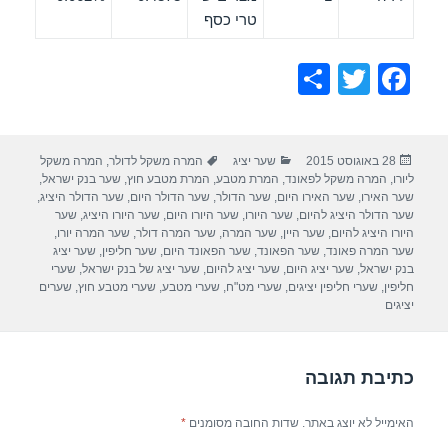
טרי כסף
S
T
F
h
wi
a
ar
tt
c
פורסם
קטגוריות
תגיות
28 באוגוסט 2015
שער יציג
המרה משקל לדולר
,
המרה משקל
e
er
e
בתאריך
ליורו
,
המרה משקל לפאונד
,
המרת מטבע
,
המרת מטבע חוץ
,
שער בנק ישראל
,
b
שער האירו
,
שער האירו היום
,
שער הדולר
,
שער הדולר היום
,
שער הדולר היציג
,
שער הדולר היציג להיום
,
שער היורו
,
שער היורו היום
,
שער היורו היציג
,
שער
o
היורו היציג להיום
,
שער היין
,
שער המרה
,
שער המרה דולר
,
שער המרה יורו
,
שער המרה פאונד
,
שער הפאונד
,
שער הפאונד היום
,
שער חליפין
,
שער יציג
o
בנק ישראל
,
שער יציג היום
,
שער יציג להיום
,
שער יציג של בנק ישראל
,
שערי
חליפין
,
שערי חליפין יציגים
,
שערי מט"ח
,
שערי מטבע
,
שערי מטבע חוץ
,
שערים
k
יציגים
כתיבת תגובה
האימייל לא יוצג באתר.
שדות החובה מסומנים
*