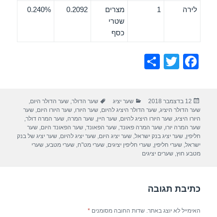
לירה
1
מצרים
0.2092
0.240%
שטרי
כסף
S
T
F
h
wi
a
ar
tt
c
פורסם
קטגוריות
תגיות
12 בדצמבר 2018
שער יציג
שער הדולר
,
שער הדולר היום
,
e
er
e
בתאריך
שער הדולר היציג
,
שער הדולר היציג להיום
,
שער היורו
,
שער היורו היום
,
שער
b
היורו היציג
,
שער היורו היציג להיום
,
שער היין
,
שער המרה
,
שער המרה דולר
,
שער המרה יורו
,
שער המרה פאונד
,
שער הפאונד
,
שער הפאונד היום
,
שער
o
חליפין
,
שער יציג בנק ישראל
,
שער יציג היום
,
שער יציג להיום
,
שער יציג של בנק
ישראל
,
שערי חליפין
,
שערי חליפין יציגים
,
שערי מט"ח
,
שערי מטבע
,
שערי
o
מטבע חוץ
,
שערים יציגים
k
כתיבת תגובה
האימייל לא יוצג באתר.
שדות החובה מסומנים
*