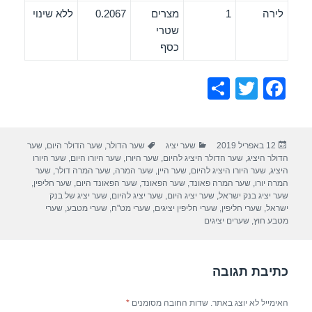
לירה
1
מצרים
0.2067
ללא שינוי
שטרי
כסף
S
T
F
h
wi
a
ar
tt
c
פורסם
קטגוריות
תגיות
12 באפריל 2019
שער יציג
שער הדולר
,
שער הדולר היום
,
שער
e
er
e
בתאריך
הדולר היציג
,
שער הדולר היציג להיום
,
שער היורו
,
שער היורו היום
,
שער היורו
b
היציג
,
שער היורו היציג להיום
,
שער היין
,
שער המרה
,
שער המרה דולר
,
שער
המרה יורו
,
שער המרה פאונד
,
שער הפאונד
,
שער הפאונד היום
,
שער חליפין
,
o
שער יציג בנק ישראל
,
שער יציג היום
,
שער יציג להיום
,
שער יציג של בנק
ישראל
,
שערי חליפין
,
שערי חליפין יציגים
,
שערי מט"ח
,
שערי מטבע
,
שערי
o
מטבע חוץ
,
שערים יציגים
k
כתיבת תגובה
האימייל לא יוצג באתר.
שדות החובה מסומנים
*