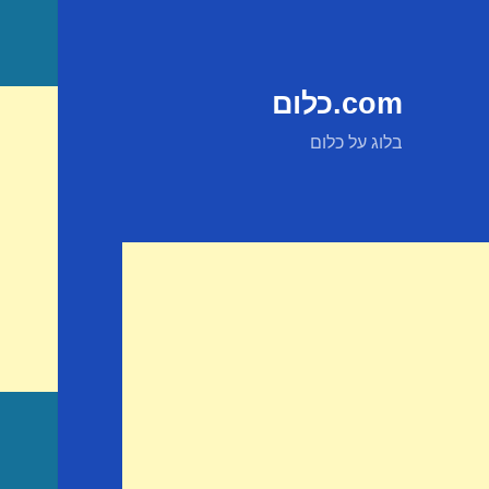
com.כלום
בלוג על כלום