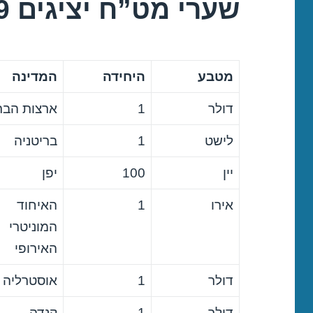
שערי מט”ח יציגים 12/02/2019
מטבע
היחידה
המדינה
דולר
1
ארצות הבר
לישט
1
בריטניה
יין
100
יפן
אירו
1
האיחוד
המוניטרי
האירופי
דולר
1
אוסטרליה
דולר
1
קנדה