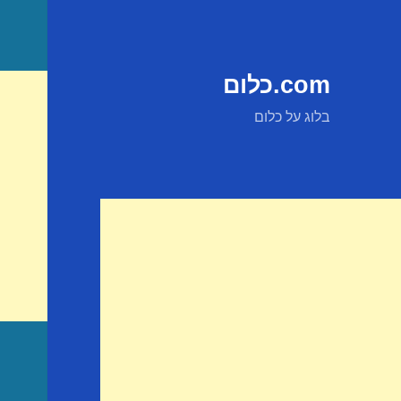
com.כלום
בלוג על כלום