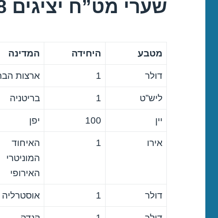
שערי מט”ח יציגים 12/02/2018
מטבע
היחידה
המדינה
דולר
1
ארצות הבר
ליש”ט
1
בריטניה
יין
100
יפן
אירו
1
האיחוד
המוניטרי
האירופי
דולר
1
אוסטרליה
דולר
1
קנדה