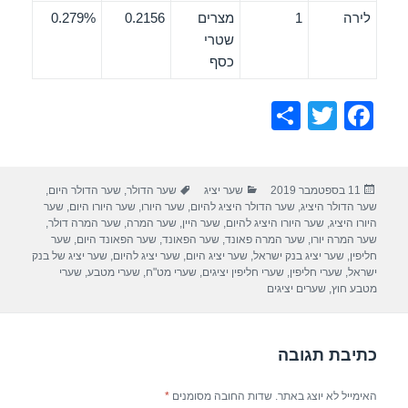
לירה
1
מצרים
0.2156
0.279%
שטרי
כסף
S
T
F
h
wi
a
ar
tt
c
פורסם
קטגוריות
תגיות
11 בספטמבר 2019
שער יציג
שער הדולר
,
שער הדולר היום
,
e
er
e
בתאריך
שער הדולר היציג
,
שער הדולר היציג להיום
,
שער היורו
,
שער היורו היום
,
שער
b
היורו היציג
,
שער היורו היציג להיום
,
שער היין
,
שער המרה
,
שער המרה דולר
,
שער המרה יורו
,
שער המרה פאונד
,
שער הפאונד
,
שער הפאונד היום
,
שער
o
חליפין
,
שער יציג בנק ישראל
,
שער יציג היום
,
שער יציג להיום
,
שער יציג של בנק
ישראל
,
שערי חליפין
,
שערי חליפין יציגים
,
שערי מט"ח
,
שערי מטבע
,
שערי
o
מטבע חוץ
,
שערים יציגים
k
כתיבת תגובה
האימייל לא יוצג באתר.
שדות החובה מסומנים
*