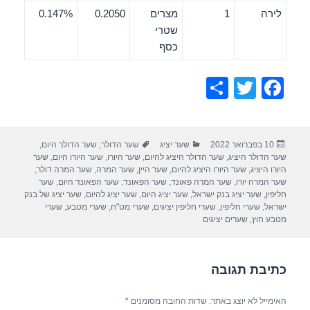
לירה
1
מצרים
0.2050
0.147%
שטרי
כסף
S
T
F
h
wi
a
ar
tt
c
פורסם
קטגוריות
תגיות
10 בפברואר 2022
שער יציג
שער הדולר
,
שער הדולר היום
,
e
er
e
בתאריך
שער הדולר היציג
,
שער הדולר היציג להיום
,
שער היורו
,
שער היורו היום
,
שער
b
היורו היציג
,
שער היורו היציג להיום
,
שער היין
,
שער המרה
,
שער המרה דולר
,
שער המרה יורו
,
שער המרה פאונד
,
שער הפאונד
,
שער הפאונד היום
,
שער
o
חליפין
,
שער יציג בנק ישראל
,
שער יציג היום
,
שער יציג להיום
,
שער יציג של בנק
ישראל
,
שערי חליפין
,
שערי חליפין יציגים
,
שערי מט"ח
,
שערי מטבע
,
שערי
o
מטבע חוץ
,
שערים יציגים
k
כתיבת תגובה
האימייל לא יוצג באתר.
שדות החובה מסומנים
*