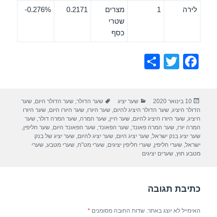
לירה
1
מצרים
0.2171
0.276%-
שטרי
כסף
S
T
F
h
wi
a
ar
tt
c
פורסם
קטגוריות
תגיות
10 בינואר 2020
שער יציג
שער הדולר
,
שער הדולר היום
,
שער
e
er
e
בתאריך
הדולר היציג
,
שער הדולר היציג להיום
,
שער היורו
,
שער היורו היום
,
שער היורו
b
היציג
,
שער היורו היציג להיום
,
שער היין
,
שער המרה
,
שער המרה דולר
,
שער
המרה יורו
,
שער המרה פאונד
,
שער הפאונד
,
שער הפאונד היום
,
שער חליפין
,
o
שער יציג בנק ישראל
,
שער יציג היום
,
שער יציג להיום
,
שער יציג של בנק
ישראל
,
שערי חליפין
,
שערי חליפין יציגים
,
שערי מט"ח
,
שערי מטבע
,
שערי
o
מטבע חוץ
,
שערים יציגים
k
כתיבת תגובה
האימייל לא יוצג באתר.
שדות החובה מסומנים
*