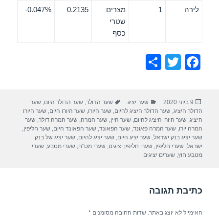
לירה
1
מצרים
0.2135
0.047%-
שטרי
כסף
S
T
F
h
wi
a
ar
tt
c
פורסם
קטגוריות
תגיות
9 ביוני 2020
שער יציג
שער הדולר
,
שער הדולר היום
,
שער
e
er
e
בתאריך
הדולר היציג
,
שער הדולר היציג להיום
,
שער היורו
,
שער היורו היום
,
שער היורו
b
היציג
,
שער היורו היציג להיום
,
שער היין
,
שער המרה
,
שער המרה דולר
,
שער
המרה יורו
,
שער המרה פאונד
,
שער הפאונד
,
שער הפאונד היום
,
שער חליפין
,
o
שער יציג בנק ישראל
,
שער יציג היום
,
שער יציג להיום
,
שער יציג של בנק
ישראל
,
שערי חליפין
,
שערי חליפין יציגים
,
שערי מט"ח
,
שערי מטבע
,
שערי
o
מטבע חוץ
,
שערים יציגים
k
כתיבת תגובה
האימייל לא יוצג באתר.
שדות החובה מסומנים
*