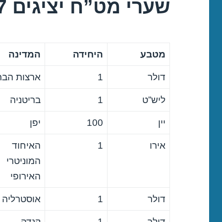
שערי מט”ח יציגים 08/11/2017
מטבע
היחידה
המדינה
דולר
1
ארצות הבר
ליש”ט
1
בריטניה
יין
100
יפן
אירו
1
האיחוד
המוניטרי
האירופי
דולר
1
אוסטרליה
דולר
1
קנדה