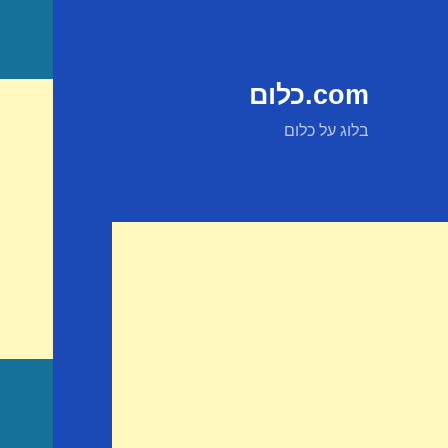
com.כלום
בלוג על כלום