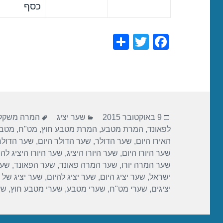
כסף
S
T
F
h
wi
a
ar
tt
c
e
er
e
b
פורסם
קטגוריות
תגיות
o
9 באוקטובר 2015
שער יציג
המרה משקל 
בתאריך
לפאונד
,
המרת מטבע
,
המרת מטבע חוץ
,
מט"ח
,
מטבע
o
האירו היום
,
שער הדולר
,
שער הדולר היום
,
שער הדולר 
k
שער היורו היום
,
שער היורו היציג
,
שער היורו היציג להי
שער המרה יורו
,
שער המרה פאונד
,
שער הפאונד
,
שער
ישראל
,
שער יציג היום
,
שער יציג להיום
,
שער יציג של 
יציגים
,
שערי מט"ח
,
שערי מטבע
,
שערי מטבע חוץ
,
שע