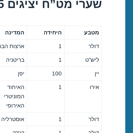
שערי מט”ח יציגים 08/10/2015
מטבע
היחידה
המדינה
דולר
1
ארצות הבר
ליש”ט
1
בריטניה
יין
100
יפן
אירו
1
האיחוד
המוניטרי
האירופי
דולר
1
אוסטרליה
דולר
1
קנדה