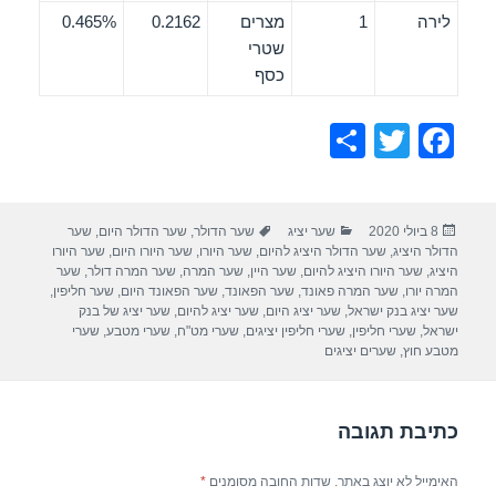
לירה
1
מצרים
0.2162
0.465%
שטרי
כסף
S
T
F
h
wi
a
ar
tt
c
פורסם
קטגוריות
תגיות
8 ביולי 2020
שער יציג
שער הדולר
,
שער הדולר היום
,
שער
e
er
e
בתאריך
הדולר היציג
,
שער הדולר היציג להיום
,
שער היורו
,
שער היורו היום
,
שער היורו
b
היציג
,
שער היורו היציג להיום
,
שער היין
,
שער המרה
,
שער המרה דולר
,
שער
המרה יורו
,
שער המרה פאונד
,
שער הפאונד
,
שער הפאונד היום
,
שער חליפין
,
o
שער יציג בנק ישראל
,
שער יציג היום
,
שער יציג להיום
,
שער יציג של בנק
ישראל
,
שערי חליפין
,
שערי חליפין יציגים
,
שערי מט"ח
,
שערי מטבע
,
שערי
o
מטבע חוץ
,
שערים יציגים
k
כתיבת תגובה
האימייל לא יוצג באתר.
שדות החובה מסומנים
*