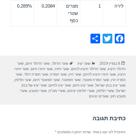
לירה
1
מצרים
0.2084
0.289%
שטרי
כסף
S
T
F
h
wi
a
ar
tt
c
פורסם
קטגוריות
תגיות
8 במרץ 2019
שער יציג
שער הדולר
,
שער הדולר היום
,
שער
e
er
e
בתאריך
הדולר היציג
,
שער הדולר היציג להיום
,
שער היורו
,
שער היורו היום
,
שער היורו
b
היציג
,
שער היורו היציג להיום
,
שער היין
,
שער המרה
,
שער המרה דולר
,
שער
המרה יורו
,
שער המרה פאונד
,
שער הפאונד
,
שער הפאונד היום
,
שער חליפין
,
o
שער יציג בנק ישראל
,
שער יציג היום
,
שער יציג להיום
,
שער יציג של בנק
ישראל
,
שערי חליפין
,
שערי חליפין יציגים
,
שערי מט"ח
,
שערי מטבע
,
שערי
o
מטבע חוץ
,
שערים יציגים
k
כתיבת תגובה
האימייל לא יוצג באתר.
שדות החובה מסומנים
*