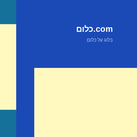
com.כלום
בלוג על כלום