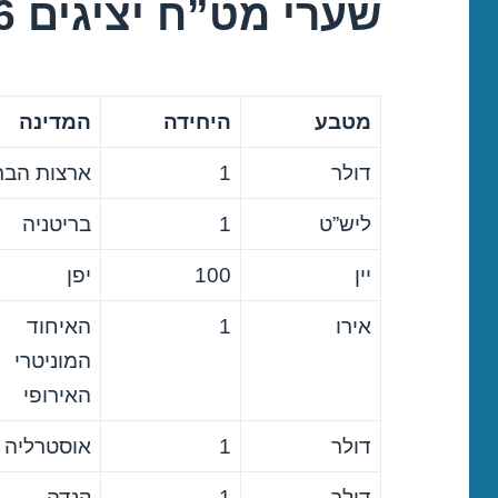
שערי מט”ח יציגים 07/12/2016
מטבע
היחידה
המדינה
דולר
1
ארצות הבר
ליש”ט
1
בריטניה
יין
100
יפן
אירו
1
האיחוד
המוניטרי
האירופי
דולר
1
אוסטרליה
דולר
1
קנדה