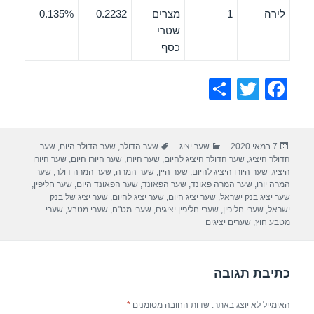
לירה
1
מצרים
0.2232
0.135%
שטרי
כסף
S
T
F
h
wi
a
ar
tt
c
פורסם
קטגוריות
תגיות
7 במאי 2020
שער יציג
שער הדולר
,
שער הדולר היום
,
שער
e
er
e
בתאריך
הדולר היציג
,
שער הדולר היציג להיום
,
שער היורו
,
שער היורו היום
,
שער היורו
b
היציג
,
שער היורו היציג להיום
,
שער היין
,
שער המרה
,
שער המרה דולר
,
שער
המרה יורו
,
שער המרה פאונד
,
שער הפאונד
,
שער הפאונד היום
,
שער חליפין
,
o
שער יציג בנק ישראל
,
שער יציג היום
,
שער יציג להיום
,
שער יציג של בנק
ישראל
,
שערי חליפין
,
שערי חליפין יציגים
,
שערי מט"ח
,
שערי מטבע
,
שערי
o
מטבע חוץ
,
שערים יציגים
k
כתיבת תגובה
האימייל לא יוצג באתר.
שדות החובה מסומנים
*