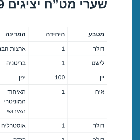
שערי מט”ח יציגים 07/05/2019
מטבע
היחידה
המדינה
דולר
1
ארצות הבר
לישט
1
בריטניה
יין
100
יפן
אירו
1
האיחוד
המוניטרי
האירופי
דולר
1
אוסטרליה
דולר
1
קנדה