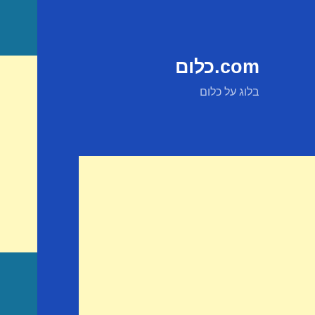
com.כלום
בלוג על כלום