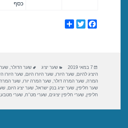
כסף
S
T
F
h
wi
a
ar
tt
c
e
er
e
b
פורסם
קטגוריות
תגיות
o
7 במאי 2019
שער יציג
שער הדולר
,
שער 
בתאריך
היציג להיום
,
שער היורו
,
שער היורו היום
,
שער היורו הי
o
המרה
,
שער המרה דולר
,
שער המרה יורו
,
שער המרה 
k
שער חליפין
,
שער יציג בנק ישראל
,
שער יציג היום
,
שער
חליפין
,
שערי חליפין יציגים
,
שערי מט"ח
,
שערי מטבע
,