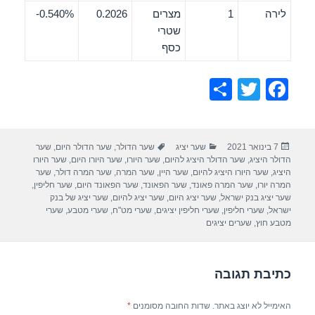
לירה
1
מצרים
0.2026
0.540%-
שטרי
כסף
S
T
F
h
wi
a
ar
tt
c
פורסם
קטגוריות
תגיות
7 בינואר 2021
שער יציג
שער הדולר
,
שער הדולר היום
,
שער
e
er
e
בתאריך
הדולר היציג
,
שער הדולר היציג להיום
,
שער היורו
,
שער היורו היום
,
שער היורו
b
היציג
,
שער היורו היציג להיום
,
שער היין
,
שער המרה
,
שער המרה דולר
,
שער
המרה יורו
,
שער המרה פאונד
,
שער הפאונד
,
שער הפאונד היום
,
שער חליפין
,
o
שער יציג בנק ישראל
,
שער יציג היום
,
שער יציג להיום
,
שער יציג של בנק
ישראל
,
שערי חליפין
,
שערי חליפין יציגים
,
שערי מט"ח
,
שערי מטבע
,
שערי
o
מטבע חוץ
,
שערים יציגים
k
כתיבת תגובה
האימייל לא יוצג באתר.
שדות החובה מסומנים
*