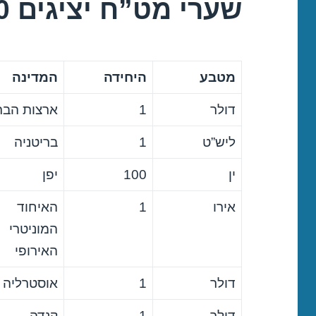
שערי מט”ח יציגים 06/11/2020
מטבע
היחידה
המדינה
דולר
1
ארצות הבר
ליש”ט
1
בריטניה
ין
100
יפן
אירו
1
האיחוד
המוניטרי
האירופי
דולר
1
אוסטרליה
דולר
1
קנדה