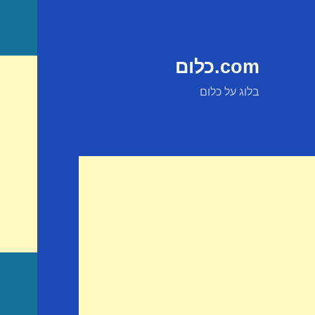
com.כלום
בלוג על כלום