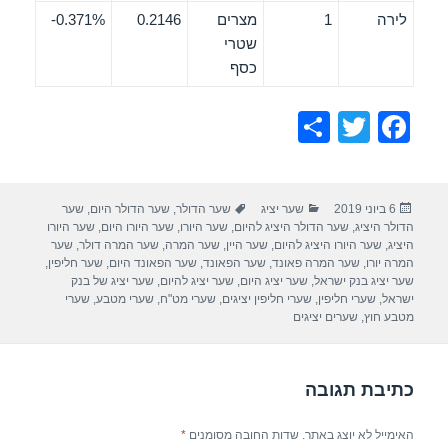
לירה
1
מצרים
0.2146
0.371%-
שטרי
כסף
S
T
F
h
wi
a
ar
tt
c
פורסם
קטגוריות
תגיות
6 ביוני 2019
שער יציג
שער הדולר
,
שער הדולר היום
,
שער
e
er
e
בתאריך
הדולר היציג
,
שער הדולר היציג להיום
,
שער היורו
,
שער היורו היום
,
שער היורו
b
היציג
,
שער היורו היציג להיום
,
שער היין
,
שער המרה
,
שער המרה דולר
,
שער
המרה יורו
,
שער המרה פאונד
,
שער הפאונד
,
שער הפאונד היום
,
שער חליפין
,
o
שער יציג בנק ישראל
,
שער יציג היום
,
שער יציג להיום
,
שער יציג של בנק
ישראל
,
שערי חליפין
,
שערי חליפין יציגים
,
שערי מט"ח
,
שערי מטבע
,
שערי
o
מטבע חוץ
,
שערים יציגים
k
כתיבת תגובה
האימייל לא יוצג באתר.
שדות החובה מסומנים
*