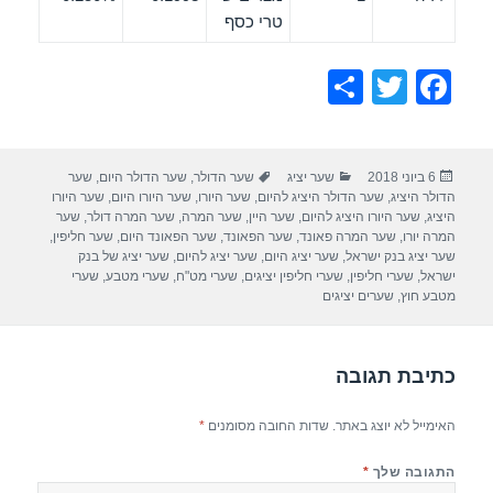
טרי כסף
S
T
F
h
wi
a
ar
tt
c
פורסם
קטגוריות
תגיות
6 ביוני 2018
שער יציג
שער הדולר
,
שער הדולר היום
,
שער
e
er
e
בתאריך
הדולר היציג
,
שער הדולר היציג להיום
,
שער היורו
,
שער היורו היום
,
שער היורו
b
היציג
,
שער היורו היציג להיום
,
שער היין
,
שער המרה
,
שער המרה דולר
,
שער
המרה יורו
,
שער המרה פאונד
,
שער הפאונד
,
שער הפאונד היום
,
שער חליפין
,
o
שער יציג בנק ישראל
,
שער יציג היום
,
שער יציג להיום
,
שער יציג של בנק
ישראל
,
שערי חליפין
,
שערי חליפין יציגים
,
שערי מט"ח
,
שערי מטבע
,
שערי
o
מטבע חוץ
,
שערים יציגים
k
כתיבת תגובה
האימייל לא יוצג באתר.
שדות החובה מסומנים
*
התגובה שלך
*