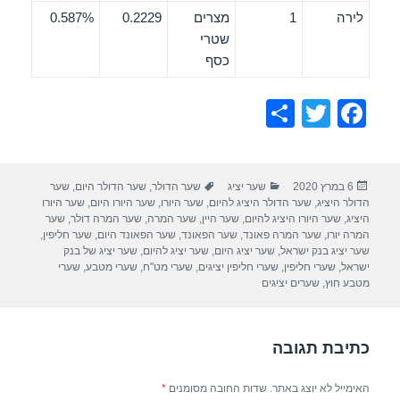
לירה
1
מצרים
0.2229
0.587%
שטרי
כסף
S
T
F
h
wi
a
ar
tt
c
פורסם
קטגוריות
תגיות
6 במרץ 2020
שער יציג
שער הדולר
,
שער הדולר היום
,
שער
e
er
e
בתאריך
הדולר היציג
,
שער הדולר היציג להיום
,
שער היורו
,
שער היורו היום
,
שער היורו
b
היציג
,
שער היורו היציג להיום
,
שער היין
,
שער המרה
,
שער המרה דולר
,
שער
המרה יורו
,
שער המרה פאונד
,
שער הפאונד
,
שער הפאונד היום
,
שער חליפין
,
o
שער יציג בנק ישראל
,
שער יציג היום
,
שער יציג להיום
,
שער יציג של בנק
ישראל
,
שערי חליפין
,
שערי חליפין יציגים
,
שערי מט"ח
,
שערי מטבע
,
שערי
o
מטבע חוץ
,
שערים יציגים
k
כתיבת תגובה
האימייל לא יוצג באתר.
שדות החובה מסומנים
*