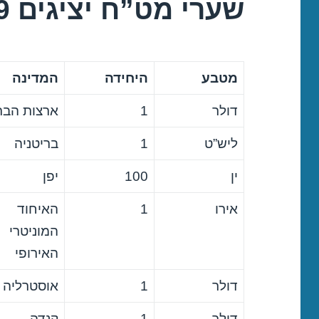
שערי מט”ח יציגים 05/11/2019
מטבע
היחידה
המדינה
דולר
1
ארצות הבר
ליש”ט
1
בריטניה
ין
100
יפן
אירו
1
האיחוד
המוניטרי
האירופי
דולר
1
אוסטרליה
דולר
1
קנדה