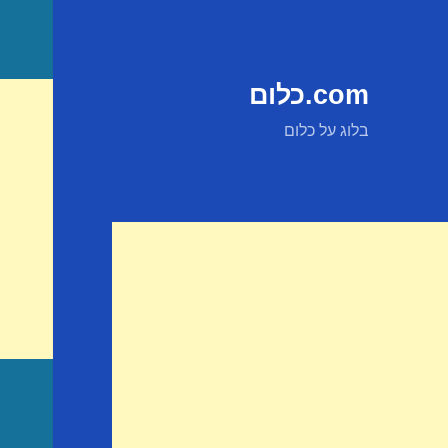
com.כלום
בלוג על כלום