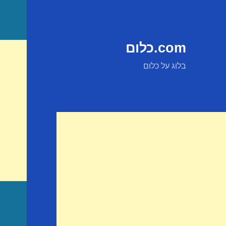
com.כלום
בלוג על כלום