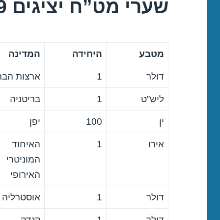
שערי מט”ח יציגים 05/09/2019
מטבע
היחידה
המדינה
דולר
1
ארצות הבר
ליש”ט
1
בריטניה
ין
100
יפן
אירו
1
האיחוד
המוניטרי
האירופי
דולר
1
אוסטרליה
דולר
1
קנדה