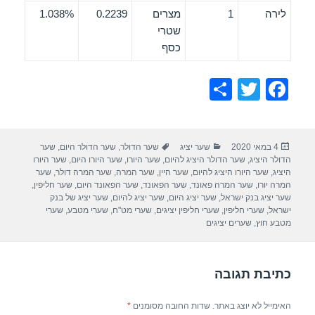
לירה
1
מצרים
0.2239
1.038%
שטרי
כסף
S
T
F
h
wi
a
ar
tt
c
פורסם
קטגוריות
תגיות
4 במאי 2020
שער יציג
שער הדולר
,
שער הדולר היום
,
שער
e
er
e
בתאריך
הדולר היציג
,
שער הדולר היציג להיום
,
שער היורו
,
שער היורו היום
,
שער היורו
b
היציג
,
שער היורו היציג להיום
,
שער היין
,
שער המרה
,
שער המרה דולר
,
שער
המרה יורו
,
שער המרה פאונד
,
שער הפאונד
,
שער הפאונד היום
,
שער חליפין
,
o
שער יציג בנק ישראל
,
שער יציג היום
,
שער יציג להיום
,
שער יציג של בנק
ישראל
,
שערי חליפין
,
שערי חליפין יציגים
,
שערי מט"ח
,
שערי מטבע
,
שערי
o
מטבע חוץ
,
שערים יציגים
k
כתיבת תגובה
האימייל לא יוצג באתר.
שדות החובה מסומנים
*