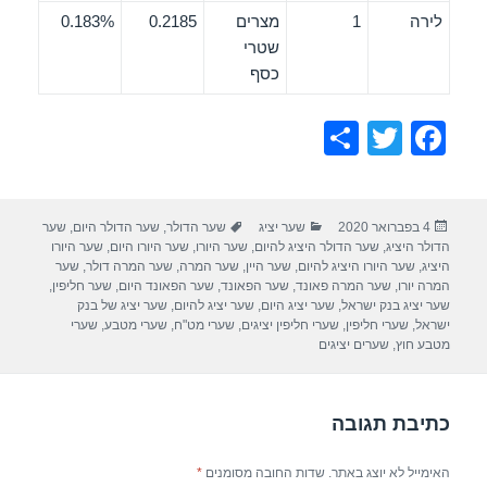
לירה
1
מצרים
0.2185
0.183%
שטרי
כסף
S
T
F
h
wi
a
ar
tt
c
פורסם
קטגוריות
תגיות
4 בפברואר 2020
שער יציג
שער הדולר
,
שער הדולר היום
,
שער
e
er
e
בתאריך
הדולר היציג
,
שער הדולר היציג להיום
,
שער היורו
,
שער היורו היום
,
שער היורו
b
היציג
,
שער היורו היציג להיום
,
שער היין
,
שער המרה
,
שער המרה דולר
,
שער
המרה יורו
,
שער המרה פאונד
,
שער הפאונד
,
שער הפאונד היום
,
שער חליפין
,
o
שער יציג בנק ישראל
,
שער יציג היום
,
שער יציג להיום
,
שער יציג של בנק
ישראל
,
שערי חליפין
,
שערי חליפין יציגים
,
שערי מט"ח
,
שערי מטבע
,
שערי
o
מטבע חוץ
,
שערים יציגים
k
כתיבת תגובה
האימייל לא יוצג באתר.
שדות החובה מסומנים
*