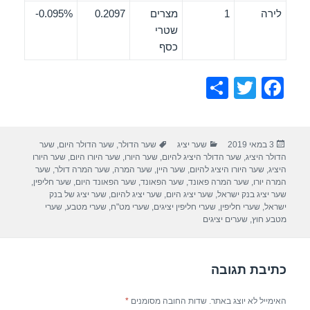
לירה
1
מצרים
0.2097
0.095%-
שטרי
כסף
S
T
F
h
wi
a
ar
tt
c
פורסם
קטגוריות
תגיות
3 במאי 2019
שער יציג
שער הדולר
,
שער הדולר היום
,
שער
e
er
e
בתאריך
הדולר היציג
,
שער הדולר היציג להיום
,
שער היורו
,
שער היורו היום
,
שער היורו
b
היציג
,
שער היורו היציג להיום
,
שער היין
,
שער המרה
,
שער המרה דולר
,
שער
המרה יורו
,
שער המרה פאונד
,
שער הפאונד
,
שער הפאונד היום
,
שער חליפין
,
o
שער יציג בנק ישראל
,
שער יציג היום
,
שער יציג להיום
,
שער יציג של בנק
ישראל
,
שערי חליפין
,
שערי חליפין יציגים
,
שערי מט"ח
,
שערי מטבע
,
שערי
o
מטבע חוץ
,
שערים יציגים
k
כתיבת תגובה
האימייל לא יוצג באתר.
שדות החובה מסומנים
*