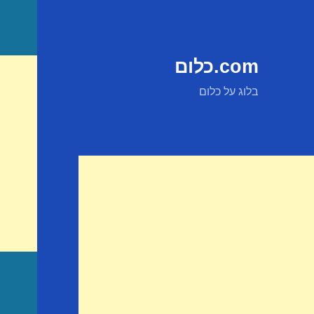
com.כלום
בלוג על כלום