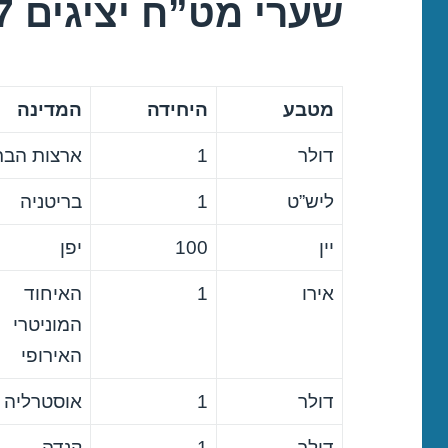
שערי מט”ח יציגים 02/11/2017
מטבע
היחידה
המדינה
דולר
1
ארצות הבר
ליש”ט
1
בריטניה
יין
100
יפן
אירו
1
האיחוד
המוניטרי
האירופי
דולר
1
אוסטרליה
דולר
1
קנדה