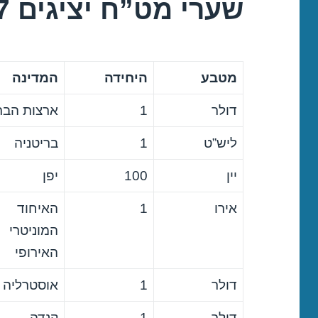
שערי מט”ח יציגים 02/08/2017
מטבע
היחידה
המדינה
דולר
1
ארצות הבר
ליש”ט
1
בריטניה
יין
100
יפן
אירו
1
האיחוד
המוניטרי
האירופי
דולר
1
אוסטרליה
דולר
1
קנדה