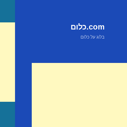
com.כלום
בלוג על כלום