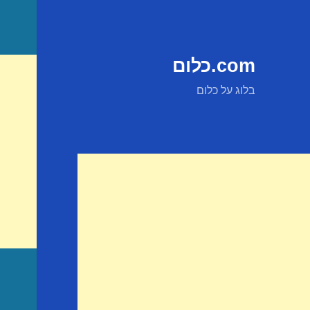
com.כלום
בלוג על כלום