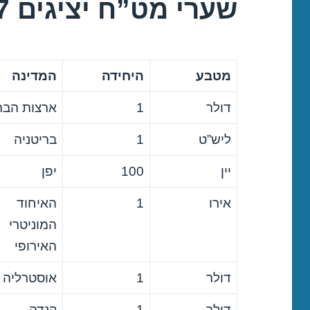
שערי מט”ח יציגים 02/03/2017
מטבע
היחידה
המדינה
דולר
1
ארצות הבר
ליש”ט
1
בריטניה
יין
100
יפן
אירו
1
האיחוד
המוניטרי
האירופי
דולר
1
אוסטרליה
דולר
1
קנדה