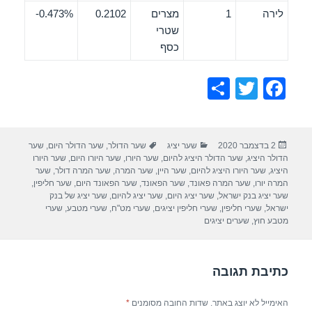
לירה
1
מצרים
0.2102
0.473%-
שטרי
כסף
S
T
F
h
wi
a
ar
tt
c
פורסם
קטגוריות
תגיות
2 בדצמבר 2020
שער יציג
שער הדולר
,
שער הדולר היום
,
שער
e
er
e
בתאריך
הדולר היציג
,
שער הדולר היציג להיום
,
שער היורו
,
שער היורו היום
,
שער היורו
b
היציג
,
שער היורו היציג להיום
,
שער היין
,
שער המרה
,
שער המרה דולר
,
שער
המרה יורו
,
שער המרה פאונד
,
שער הפאונד
,
שער הפאונד היום
,
שער חליפין
,
o
שער יציג בנק ישראל
,
שער יציג היום
,
שער יציג להיום
,
שער יציג של בנק
ישראל
,
שערי חליפין
,
שערי חליפין יציגים
,
שערי מט"ח
,
שערי מטבע
,
שערי
o
מטבע חוץ
,
שערים יציגים
k
כתיבת תגובה
האימייל לא יוצג באתר.
שדות החובה מסומנים
*