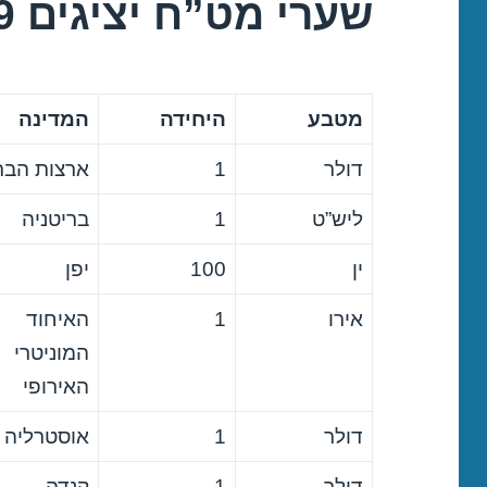
שערי מט”ח יציגים 02/10/2019
מטבע
היחידה
המדינה
דולר
1
ארצות הבר
ליש”ט
1
בריטניה
ין
100
יפן
אירו
1
האיחוד
המוניטרי
האירופי
דולר
1
אוסטרליה
דולר
1
קנדה