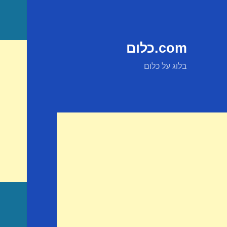
com.כלום
בלוג על כלום