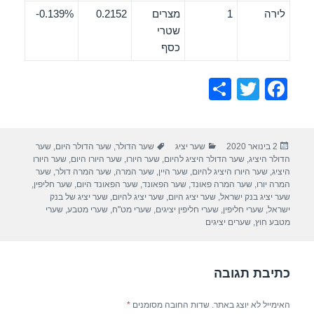
לירה
1
מצרים
0.2152
0.139%-
שטרי
כסף
S
T
F
h
wi
a
ar
tt
c
פורסם
קטגוריות
תגיות
2 בינואר 2020
שער יציג
שער הדולר
,
שער הדולר היום
,
שער
e
er
e
בתאריך
הדולר היציג
,
שער הדולר היציג להיום
,
שער היורו
,
שער היורו היום
,
שער היורו
b
היציג
,
שער היורו היציג להיום
,
שער היין
,
שער המרה
,
שער המרה דולר
,
שער
המרה יורו
,
שער המרה פאונד
,
שער הפאונד
,
שער הפאונד היום
,
שער חליפין
,
o
שער יציג בנק ישראל
,
שער יציג היום
,
שער יציג להיום
,
שער יציג של בנק
ישראל
,
שערי חליפין
,
שערי חליפין יציגים
,
שערי מט"ח
,
שערי מטבע
,
שערי
o
מטבע חוץ
,
שערים יציגים
k
כתיבת תגובה
האימייל לא יוצג באתר.
שדות החובה מסומנים
*