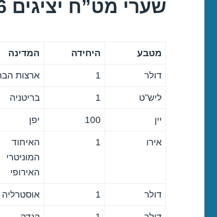
שערי מט”ח יציגים 01/02/2016
מטבע
היחידה
המדינה
דולר
1
ארצות הבר
ליש”ט
1
בריטניה
יין
100
יפן
אירו
1
האיחוד
המוניטרי
האירופי
דולר
1
אוסטרליה
דולר
1
קנדה