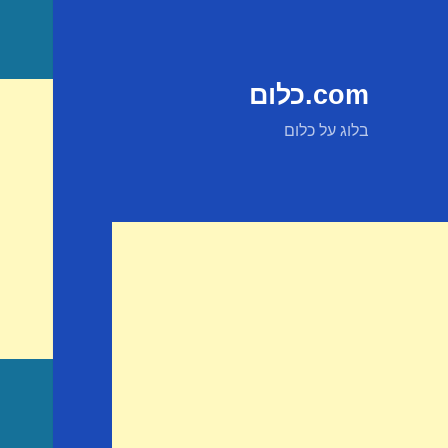
com.כלום
בלוג על כלום