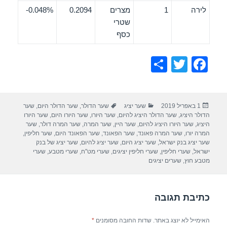
לירה
1
מצרים
0.2094
0.048%-
שטרי
כסף
S
T
F
h
wi
a
ar
tt
c
פורסם
קטגוריות
תגיות
1 באפריל 2019
שער יציג
שער הדולר
,
שער הדולר היום
,
שער
e
er
e
בתאריך
הדולר היציג
,
שער הדולר היציג להיום
,
שער היורו
,
שער היורו היום
,
שער היורו
b
היציג
,
שער היורו היציג להיום
,
שער היין
,
שער המרה
,
שער המרה דולר
,
שער
המרה יורו
,
שער המרה פאונד
,
שער הפאונד
,
שער הפאונד היום
,
שער חליפין
,
o
שער יציג בנק ישראל
,
שער יציג היום
,
שער יציג להיום
,
שער יציג של בנק
ישראל
,
שערי חליפין
,
שערי חליפין יציגים
,
שערי מט"ח
,
שערי מטבע
,
שערי
o
מטבע חוץ
,
שערים יציגים
k
כתיבת תגובה
האימייל לא יוצג באתר.
שדות החובה מסומנים
*