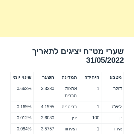
שערי מט”ח יציגים לתאריך
31/05/2022
מטבע
היחידה
המדינה
השער
שינוי יומי
דולר
1
ארצות
3.3380
0.663%
הברית
ליש”ט
1
בריטניה
4.1995
0.169%
ין
100
יפן
2.6030
0.012%
אירו
1
האיחוד
3.5757
0.084%